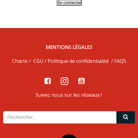
Mot de passe oublié ?
MENTIONS LÉGALES
Charte
/
CGU
/
Politique de confidentialité
/
FAQS
Suivez nous sur les réseaux !